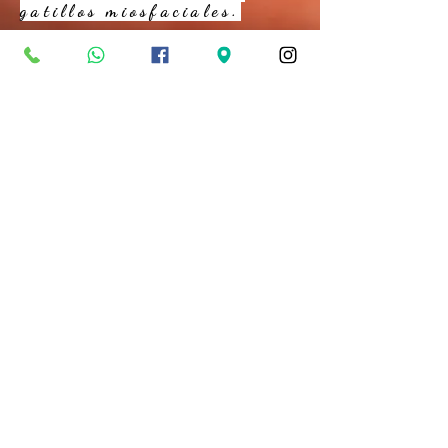
gatillos miosfaciales.
Postgrado Especialista en
Acupuntura y Moxibustión.
Universidad de
Extremadura.
Visitanos:
Calle Arrayanes Local 19.
Ciudad Jardin.