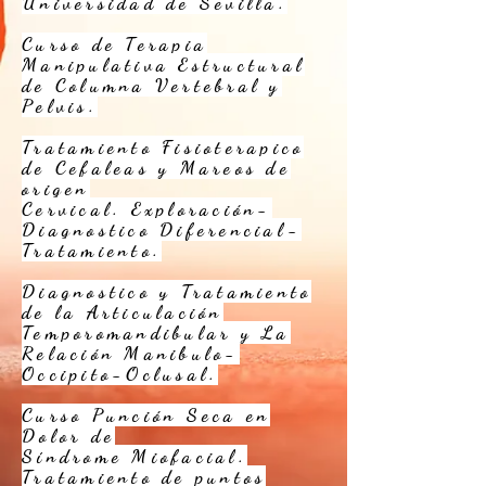
Universidad de Sevilla.
Curso de Terapia
Manipulativa Estructural
de Columna Vertebral y
Pelvis.
Tratamiento Fisioterapico
de Cefaleas y Mareos de
origen
Cervical. Exploración-
Diagnostico Diferencial-
Tratamiento.
Diagnostico y Tratamiento
de la Articulación
Temporomandibular y La
Relación Manibulo-
Occipito-Oclusal.
Curso Punción Seca en
Dolor de
Síndrome Miofacial.
Tratamiento de puntos