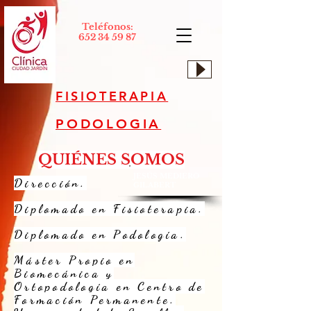
Teléfonos:
652 34 59 87
FISIOTERAPIA
PODOLOGIA
QUIÉNES SOMOS
JESÚS MEDIERO
Dirección.
GILABERT
Diplomado en Fisioterapia.
Diplomado en Podología.
Máster Propio en
Biomecánica y
Ortopodología en Centro de
Formación Permanente.